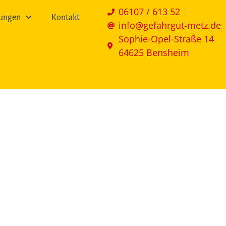
06107 / 613 52
lungen
Kontakt
info@gefahrgut-metz.de
Sophie-Opel-Straße 14
64625 Bensheim