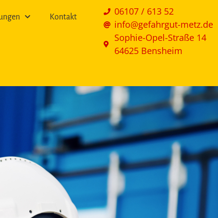
06107 / 613 52
lungen
Kontakt
info@gefahrgut-metz.de
Sophie-Opel-Straße 14
64625 Bensheim